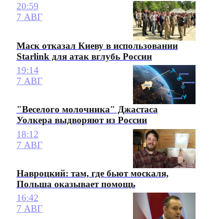
20:59
7 АВГ
Маск отказал Киеву в использовании
Starlink для атак вглубь России
19:14
7 АВГ
"Веселого молочника" Джастаса
Уолкера выдворяют из России
18:12
7 АВГ
Навроцкий: там, где бьют москаля,
Польша оказывает помощь
16:42
7 АВГ