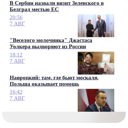
В Сербии назвали визит Зеленского в
Белград местью ЕС
20:56
7 АВГ
"Веселого молочника" Джастаса
Уолкера выдворяют из России
18:12
7 АВГ
Навроцкий: там, где бьют москаля,
Польша оказывает помощь
16:42
7 АВГ