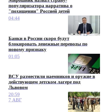
Мирошник назвал страну-
популяризатора нарратива о
"похищении" Россией детей
04:44
Банки в России скоро будут
блокировать денежные переводы по
новому признаку
01:05
ВСУ разместили наемников и оружие в
действующем детском лагере под
Львовом
20:59
7 АВГ