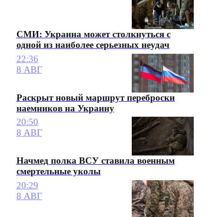
СМИ: Украина может столкнуться с
одной из наиболее серьезных неудач
22:36
8 АВГ
Раскрыт новый маршрут переброски
наемников на Украину
20:50
8 АВГ
Начмед полка ВСУ ставила военным
смертельные уколы
20:29
8 АВГ