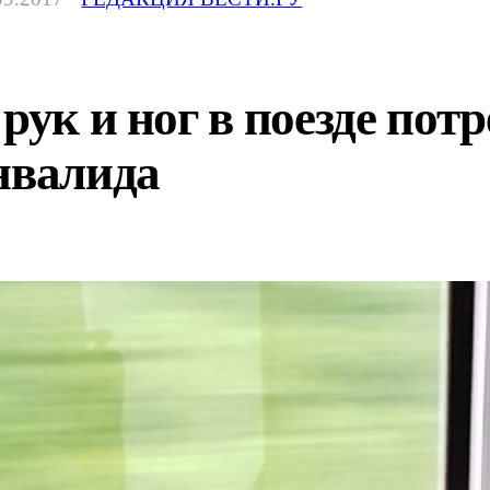
рук и ног в поезде пот
нвалида