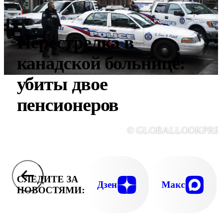
Перестрелка в
канадской больнице:
убиты двое
пенсионеров
© GLOBALLOOKPRE
СЛЕДИТЕ ЗА
Дзен
Макс
НОВОСТЯМИ: