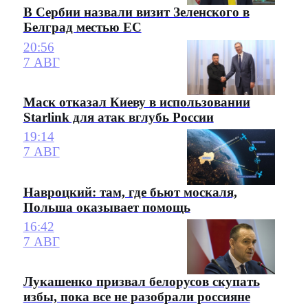
В Сербии назвали визит Зеленского в
Белград местью ЕС
20:56
7 АВГ
Маск отказал Киеву в использовании
Starlink для атак вглубь России
19:14
7 АВГ
Навроцкий: там, где бьют москаля,
Польша оказывает помощь
16:42
7 АВГ
Лукашенко призвал белорусов скупать
избы, пока все не разобрали россияне