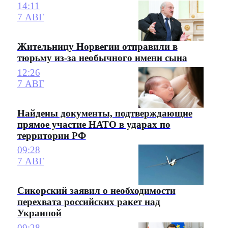
14:11
7 АВГ
Жительницу Норвегии отправили в
тюрьму из-за необычного имени сына
12:26
7 АВГ
Найдены документы, подтверждающие
прямое участие НАТО в ударах по
территории РФ
09:28
7 АВГ
Сикорский заявил о необходимости
перехвата российских ракет над
Украиной
09:28