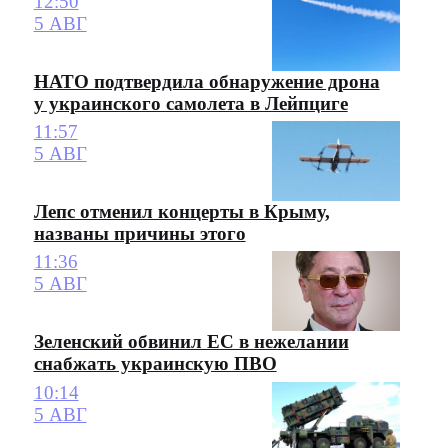
12:50
5 АВГ
НАТО подтвердила обнаружение дрона
у украинского самолета в Лейпциге
11:57
5 АВГ
Лепс отменил концерты в Крыму,
названы причины этого
11:36
5 АВГ
Зеленский обвинил ЕС в нежелании
снабжать украинскую ПВО
10:14
5 АВГ