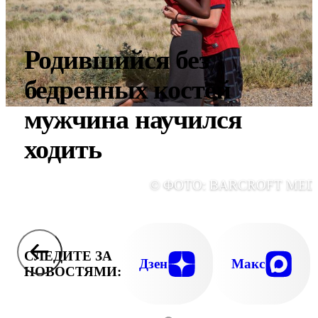
Родившийся без
бедренных костей
мужчина научился
ходить
© ФОТО: BARCROFT MED
СЛЕДИТЕ ЗА
Дзен
Макс
НОВОСТЯМИ: