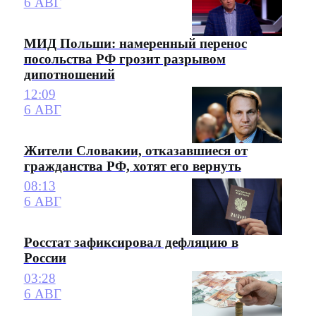
6 АВГ
МИД Польши: намеренный перенос
посольства РФ грозит разрывом
дипотношений
12:09
6 АВГ
Жители Словакии, отказавшиеся от
гражданства РФ, хотят его вернуть
08:13
6 АВГ
Росстат зафиксировал дефляцию в
России
03:28
6 АВГ