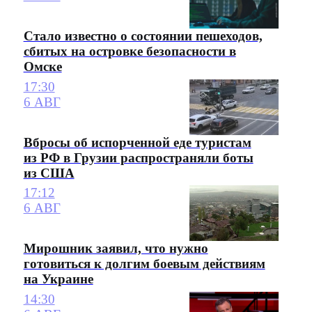
Стало известно о состоянии пешеходов,
сбитых на островке безопасности в
Омске
17:30
6 АВГ
Вбросы об испорченной еде туристам
из РФ в Грузии распространяли боты
из США
17:12
6 АВГ
Мирошник заявил, что нужно
готовиться к долгим боевым действиям
на Украине
14:30