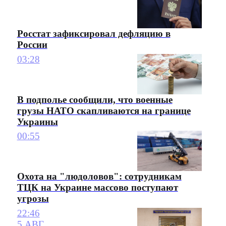
Росстат зафиксировал дефляцию в
России
03:28
В подполье сообщили, что военные
грузы НАТО скапливаются на границе
Украины
00:55
Охота на "людоловов": сотрудникам
ТЦК на Украине массово поступают
угрозы
22:46
5 АВГ