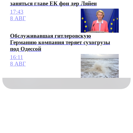
заняться главе ЕК фон дер Ляйен
17:43
8 АВГ
Обслуживавшая гитлеровскую
Германию компания теряет сухогрузы
под Одессой
16:11
8 АВГ