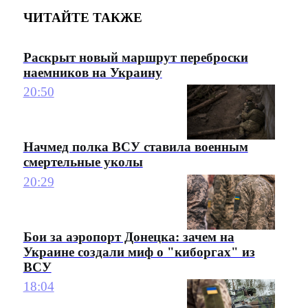
ЧИТАЙТЕ ТАКЖЕ
Раскрыт новый маршрут переброски
наемников на Украину
20:50
Начмед полка ВСУ ставила военным
смертельные уколы
20:29
Бои за аэропорт Донецка: зачем на
Украине создали миф о "киборгах" из
ВСУ
18:04