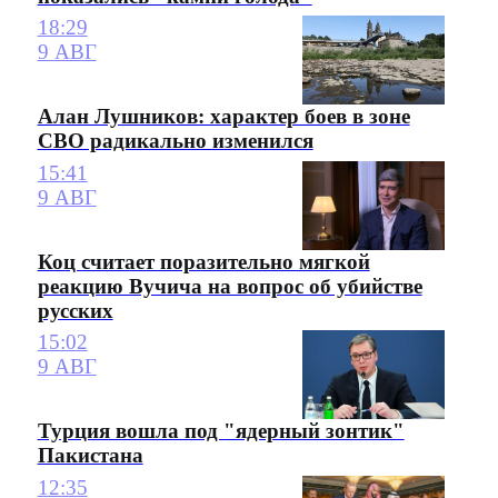
18:29
9 АВГ
Алан Лушников: характер боев в зоне
СВО радикально изменился
15:41
9 АВГ
Коц считает поразительно мягкой
реакцию Вучича на вопрос об убийстве
русских
15:02
9 АВГ
Турция вошла под "ядерный зонтик"
Пакистана
12:35