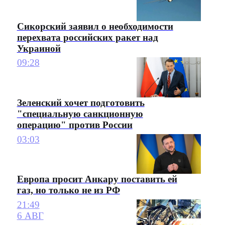
Сикорский заявил о необходимости
перехвата российских ракет над
Украиной
09:28
Зеленский хочет подготовить
"специальную санкционную
операцию" против России
03:03
Европа просит Анкару поставить ей
газ, но только не из РФ
21:49
6 АВГ