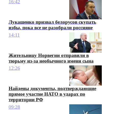
16:42
Лукашенко призвал белорусов скупать
избы, пока все не разобрали россияне
14:11
Жительницу Норвегии отправили в
тюрьму из-за необычного имени сына
12:26
Найдены документы, подтверждающие
прямое участие НАТО в ударах по
территории РФ
09:28