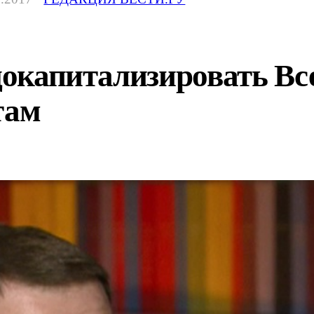
 докапитализировать В
там