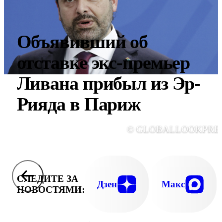
Объявивший об
отставке экс-премьер
Ливана прибыл из Эр-
Рияда в Париж
© GLOBALLOOKPRE
СЛЕДИТЕ ЗА
Дзен
Макс
НОВОСТЯМИ: