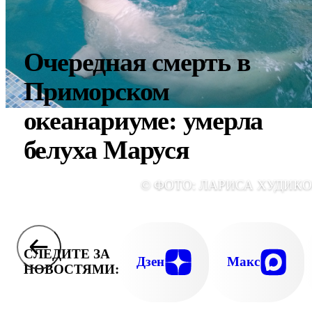
Очередная смерть в
Приморском
океанариуме: умерла
белуха Маруся
© ФОТО: ЛАРИСА ХУДИК
СЛЕДИТЕ ЗА
Дзен
Макс
НОВОСТЯМИ: