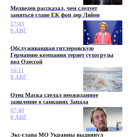
Медведев рассказал, чем следует
заняться главе ЕК фон дер Ляйен
17:43
8 АВГ
Обслуживавшая гитлеровскую
Германию компания теряет сухогрузы
под Одессой
16:11
8 АВГ
Отец Маска сделал неожиданное
заявление о санкциях Запада
07:40
8 АВГ
Экс-глава МО Украины выдвинул