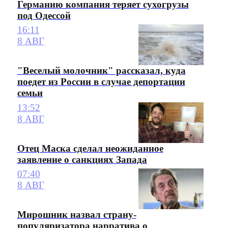
Германию компания теряет сухогрузы
под Одессой
16:11
8 АВГ
"Веселый молочник" рассказал, куда
поедет из России в случае депортации
семьи
13:52
8 АВГ
Отец Маска сделал неожиданное
заявление о санкциях Запада
07:40
8 АВГ
Мирошник назвал страну-
популяризатора нарратива о