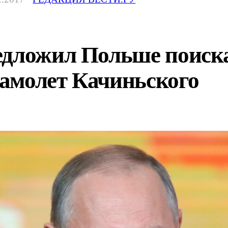
едложил Польше поиска
амолет Качиньского