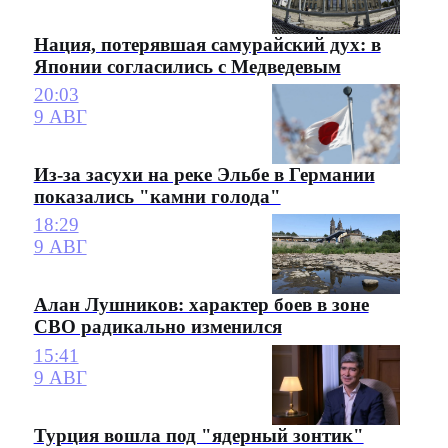
Нация, потерявшая самурайский дух: в
Японии согласились с Медведевым
20:03
9 АВГ
Из-за засухи на реке Эльбе в Германии
показались "камни голода"
18:29
9 АВГ
Алан Лушников: характер боев в зоне
СВО радикально изменился
15:41
9 АВГ
Турция вошла под "ядерный зонтик"