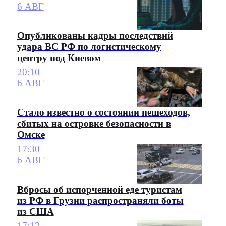
6 АВГ
Опубликованы кадры последствий
удара ВС РФ по логистическому
центру под Киевом
20:10
6 АВГ
Стало известно о состоянии пешеходов,
сбитых на островке безопасности в
Омске
17:30
6 АВГ
Вбросы об испорченной еде туристам
из РФ в Грузии распространяли боты
из США
17:12