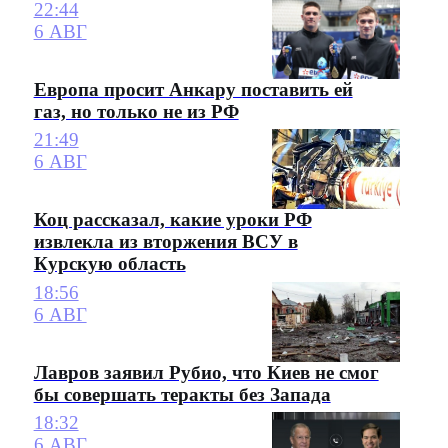
22:44
6 АВГ
Европа просит Анкару поставить ей
газ, но только не из РФ
21:49
6 АВГ
Коц рассказал, какие уроки РФ
извлекла из вторжения ВСУ в
Курскую область
18:56
6 АВГ
Лавров заявил Рубио, что Киев не смог
бы совершать теракты без Запада
18:32
6 АВГ