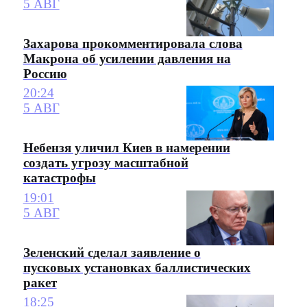
5 АВГ
Захарова прокомментировала слова
Макрона об усилении давления на
Россию
20:24
5 АВГ
Небензя уличил Киев в намерении
создать угрозу масштабной
катастрофы
19:01
5 АВГ
Зеленский сделал заявление о
пусковых установках баллистических
ракет
18:25