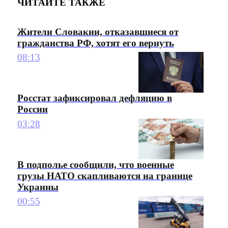
ЧИТАЙТЕ ТАКЖЕ
Жители Словакии, отказавшиеся от
гражданства РФ, хотят его вернуть
08:13
Росстат зафиксировал дефляцию в
России
03:28
В подполье сообщили, что военные
грузы НАТО скапливаются на границе
Украины
00:55