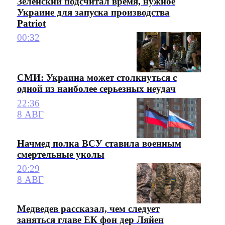
Зеленский подсчитал время, нужное
Украине для запуска производства
Patriot
00:32
СМИ: Украина может столкнуться с
одной из наиболее серьезных неудач
22:36
8 АВГ
Начмед полка ВСУ ставила военным
смертельные уколы
20:29
8 АВГ
Медведев рассказал, чем следует
заняться главе ЕК фон дер Ляйен