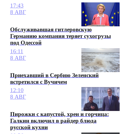
17:43
8 АВГ
Обслуживавшая гитлеровскую
Германию компания теряет сухогрузы
под Одессой
16:11
8 АВГ
Приехавший в Сербию Зеленский
встретился с Вучичем
12:10
8 АВГ
Пирожки с капустой, хрен и горчица:
Галкин включил в райдер блюда
русской кухни