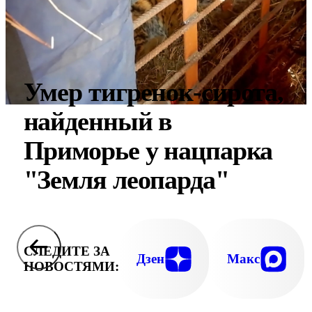
Умер тигренок-сирота,
найденный в
Приморье у нацпарка
"Земля леопарда"
СЛЕДИТЕ ЗА
Дзен
Макс
НОВОСТЯМИ: