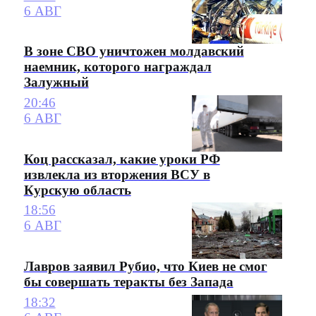
6 АВГ
В зоне СВО уничтожен молдавский
наемник, которого награждал
Залужный
20:46
6 АВГ
Коц рассказал, какие уроки РФ
извлекла из вторжения ВСУ в
Курскую область
18:56
6 АВГ
Лавров заявил Рубио, что Киев не смог
бы совершать теракты без Запада
18:32