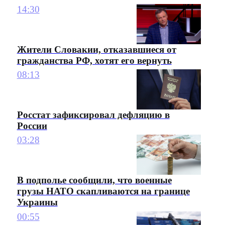
14:30
Жители Словакии, отказавшиеся от
гражданства РФ, хотят его вернуть
08:13
Росстат зафиксировал дефляцию в
России
03:28
В подполье сообщили, что военные
грузы НАТО скапливаются на границе
Украины
00:55