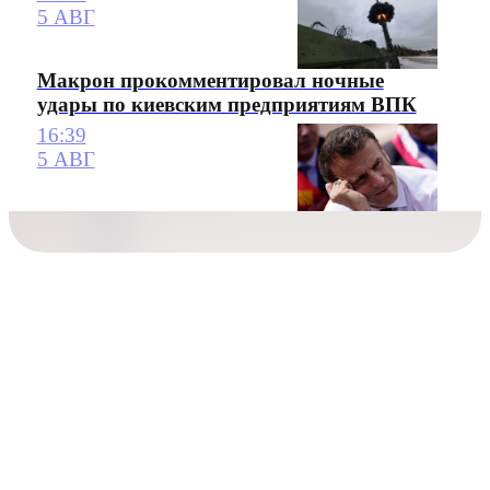
5 АВГ
Макрон прокомментировал ночные
удары по киевским предприятиям ВПК
16:39
5 АВГ