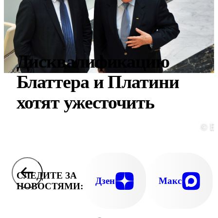
Дисквалификацию
Блаттера и Платини
хотят ужесточить
© E
СЛЕДИТЕ ЗА
Дзен
Макс
НОВОСТЯМИ: