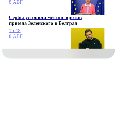
8 АВГ
Сербы устроили митинг против
приезда Зеленского в Белград
16:48
8 АВГ