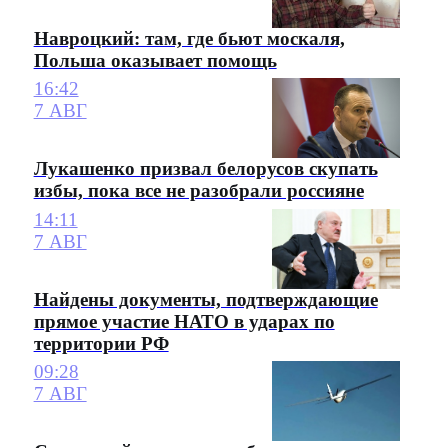
Навроцкий: там, где бьют москаля,
Польша оказывает помощь
16:42
7 АВГ
Лукашенко призвал белорусов скупать
избы, пока все не разобрали россияне
14:11
7 АВГ
Найдены документы, подтверждающие
прямое участие НАТО в ударах по
территории РФ
09:28
7 АВГ