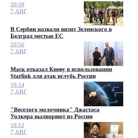
20:59
7 АВГ
В Сербии назвали визит Зеленского в
Белград местью ЕС
20:56
7 АВГ
Маск отказал Киеву в использовании
Starlink для атак вглубь России
19:14
7 АВГ
"Веселого молочника" Джастаса
Уолкера выдворяют из России
18:12
7 АВГ