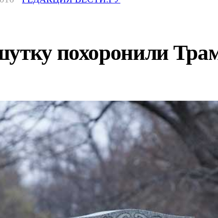
шутку похоронили Тра