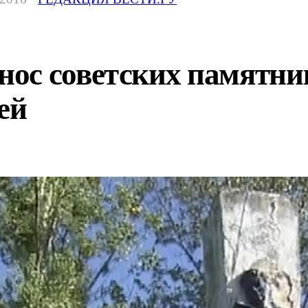
ос советских памятник
ей