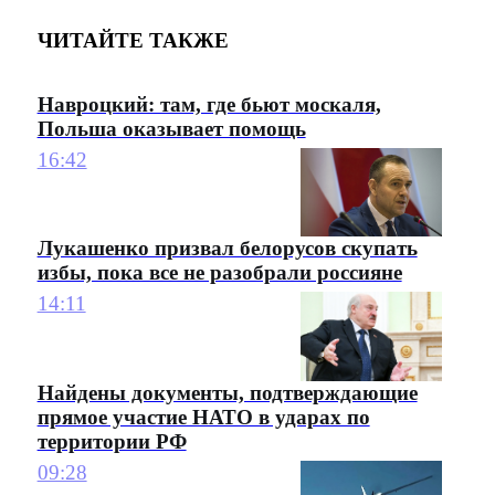
ЧИТАЙТЕ ТАКЖЕ
Навроцкий: там, где бьют москаля,
Польша оказывает помощь
16:42
Лукашенко призвал белорусов скупать
избы, пока все не разобрали россияне
14:11
Найдены документы, подтверждающие
прямое участие НАТО в ударах по
территории РФ
09:28