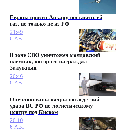
Европа просит Анкару поставить ей
газ, но только не из РФ
21:49
6 АВГ
В зоне СВО уничтожен молдавский
наемник, которого награждал
Залужный
20:46
6 АВГ
Опубликованы кадры последствий
удара ВС РФ по логистическому
центру под Киевом
20:10
6 АВГ