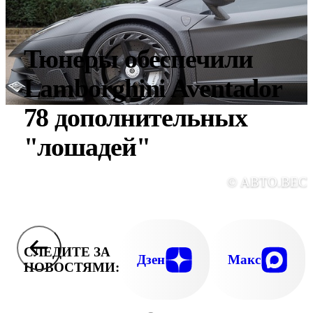
Тюнеры обеспечили
Lamborghini Aventador
78 дополнительных
"лошадей"
© АВТО.ВЕС
СЛЕДИТЕ ЗА
Дзен
Макс
НОВОСТЯМИ: