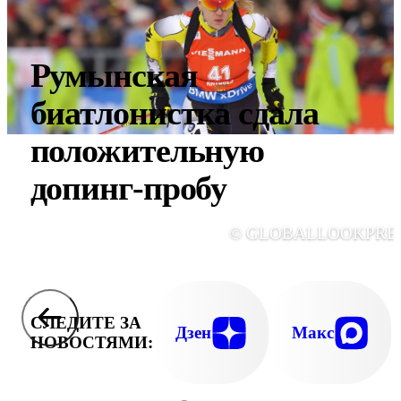
Румынская
биатлонистка сдала
положительную
допинг-пробу
© GLOBALLOOKPRE
СЛЕДИТЕ ЗА
Дзен
Макс
НОВОСТЯМИ: