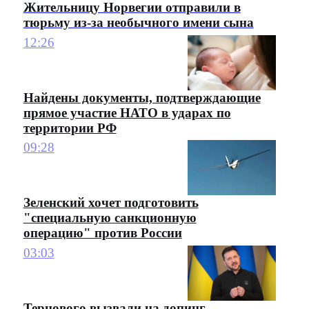
Жительницу Норвегии отправили в
тюрьму из-за необычного имени сына
12:26
Найдены документы, подтверждающие
прямое участие НАТО в ударах по
территории РФ
09:28
Зеленский хочет подготовить
"специальную санкционную
операцию" против России
03:03
Тернового вызвали на допинг-