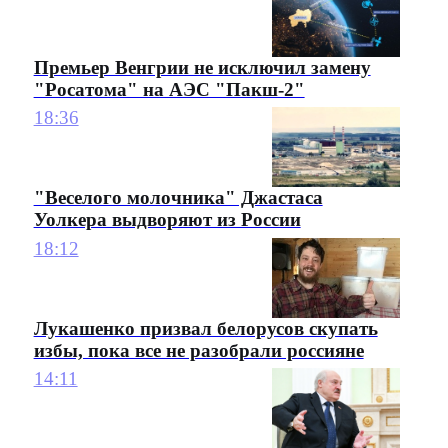
Премьер Венгрии не исключил замену
"Росатома" на АЭС "Пакш-2"
18:36
"Веселого молочника" Джастаса
Уолкера выдворяют из России
18:12
Лукашенко призвал белорусов скупать
избы, пока все не разобрали россияне
14:11