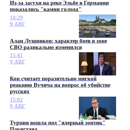
Из-за засухи на реке Эльбе в Германии
показались "камни голода"
18:29
9 АВГ
Алан Лушников: характер боев в зоне
СВО радикально изменился
15:41
9 АВГ
Коц считает поразительно мягкой
реакцию Вучича на вопрос об убийстве
русских
15:02
9 АВГ
Турция вошла под "ядерный зонтик"
Пакистана