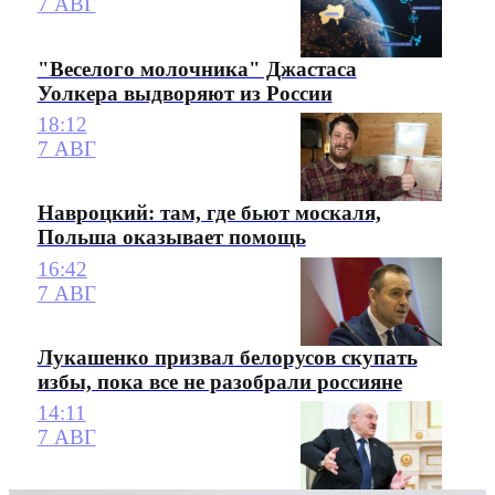
7 АВГ
"Веселого молочника" Джастаса
Уолкера выдворяют из России
18:12
7 АВГ
Навроцкий: там, где бьют москаля,
Польша оказывает помощь
16:42
7 АВГ
Лукашенко призвал белорусов скупать
избы, пока все не разобрали россияне
14:11
7 АВГ