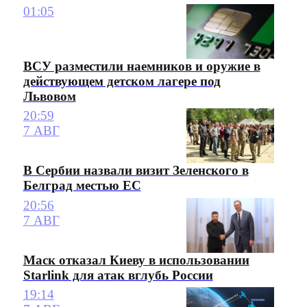
01:05
ВСУ разместили наемников и оружие в
действующем детском лагере под
Львовом
20:59
7 АВГ
В Сербии назвали визит Зеленского в
Белград местью ЕС
20:56
7 АВГ
Маск отказал Киеву в использовании
Starlink для атак вглубь России
19:14