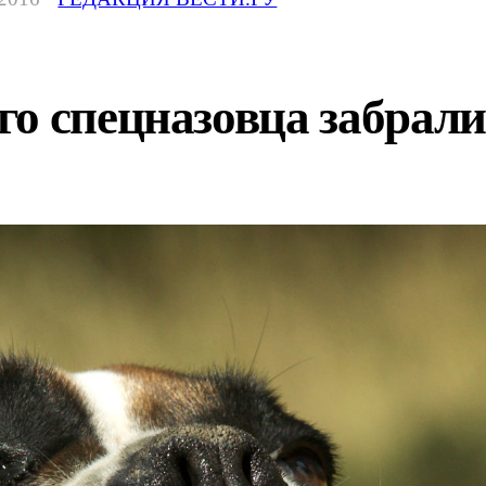
го спецназовца забрал