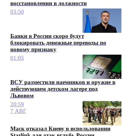
восстановлении в должности
03:50
Банки в России скоро будут
блокировать денежные переводы по
новому признаку
01:05
ВСУ разместили наемников и оружие в
действующем детском лагере под
Львовом
20:59
7 АВГ
Маск отказал Киеву в использовании
Starlink для атак вглубь России