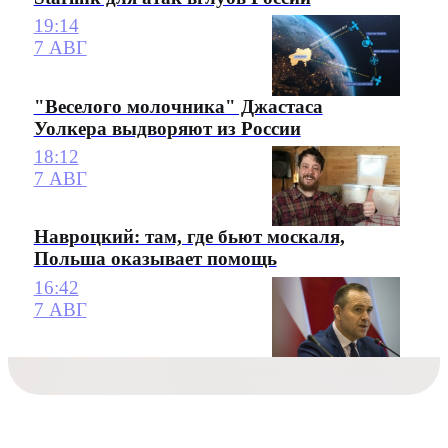
19:14
7 АВГ
"Веселого молочника" Джастаса
Уолкера выдворяют из России
18:12
7 АВГ
Навроцкий: там, где бьют москаля,
Польша оказывает помощь
16:42
7 АВГ