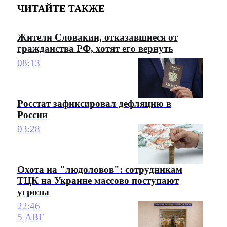
ЧИТАЙТЕ ТАКЖЕ
Жители Словакии, отказавшиеся от
гражданства РФ, хотят его вернуть
08:13
Росстат зафиксировал дефляцию в
России
03:28
Охота на "людоловов": сотрудникам
ТЦК на Украине массово поступают
угрозы
22:46
5 АВГ