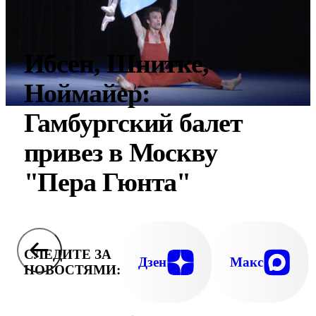
Ибсен, Шнитке,
Ноймайер:
Гамбургский балет
привез в Москву
"Пера Гюнта"
СЛЕДИТЕ ЗА
Дзен
Макс
НОВОСТЯМИ: