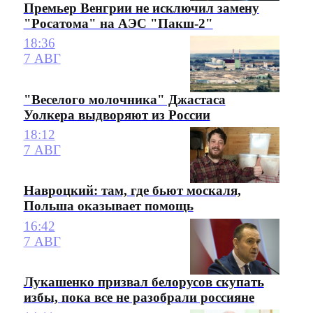
Премьер Венгрии не исключил замену
"Росатома" на АЭС "Пакш-2"
18:36
7 АВГ
"Веселого молочника" Джастаса
Уолкера выдворяют из России
18:12
7 АВГ
Навроцкий: там, где бьют москаля,
Польша оказывает помощь
16:42
7 АВГ
Лукашенко призвал белорусов скупать
избы, пока все не разобрали россияне