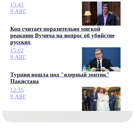
15:41
9 АВГ
Коц считает поразительно мягкой
реакцию Вучича на вопрос об убийстве
русских
15:02
9 АВГ
Турция вошла под "ядерный зонтик"
Пакистана
12:35
9 АВГ