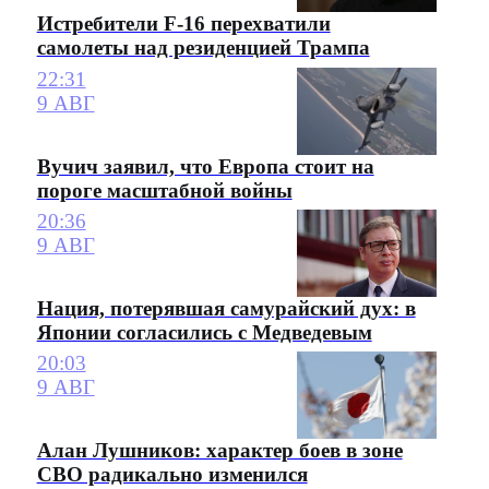
Истребители F-16 перехватили
самолеты над резиденцией Трампа
22:31
9 АВГ
Вучич заявил, что Европа стоит на
пороге масштабной войны
20:36
9 АВГ
Нация, потерявшая самурайский дух: в
Японии согласились с Медведевым
20:03
9 АВГ
Алан Лушников: характер боев в зоне
СВО радикально изменился