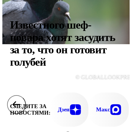
Известного шеф-
повара хотят засудить
за то, что он готовит
голубей
© GLOBALLOOKPRE
СЛЕДИТЕ ЗА
Дзен
Макс
НОВОСТЯМИ: