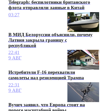
Telegraph: беспилотники британского
флота отправляли данные в Китай
03:27
В МИД Белоруссии объяснили, почему
Латвия закрыла границу с
республикой
22:41
9 АВГ
Истребители F-16 перехватили
самолеты над резиденцией Трампа
22:31
9 АВГ
Вучич заявил, что Европа стоит на
пороге масштабной войны