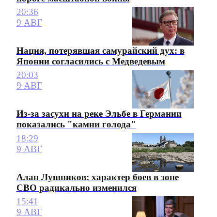
20:36
9 АВГ
Нация, потерявшая самурайский дух: в
Японии согласились с Медведевым
20:03
9 АВГ
Из-за засухи на реке Эльбе в Германии
показались "камни голода"
18:29
9 АВГ
Алан Лушников: характер боев в зоне
СВО радикально изменился
15:41
9 АВГ