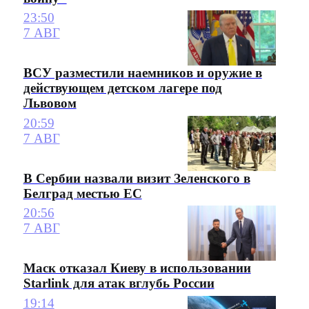
23:50
7 АВГ
ВСУ разместили наемников и оружие в
действующем детском лагере под
Львовом
20:59
7 АВГ
В Сербии назвали визит Зеленского в
Белград местью ЕС
20:56
7 АВГ
Маск отказал Киеву в использовании
Starlink для атак вглубь России
19:14