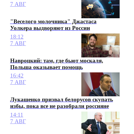
7 АВГ
"Веселого молочника" Джастаса
Уолкера выдворяют из России
18:12
7 АВГ
Навроцкий: там, где бьют москаля,
Польша оказывает помощь
16:42
7 АВГ
Лукашенко призвал белорусов скупать
избы, пока все не разобрали россияне
14:11
7 АВГ