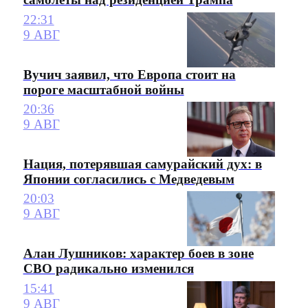
22:31
9 АВГ
Вучич заявил, что Европа стоит на
пороге масштабной войны
20:36
9 АВГ
Нация, потерявшая самурайский дух: в
Японии согласились с Медведевым
20:03
9 АВГ
Алан Лушников: характер боев в зоне
СВО радикально изменился
15:41
9 АВГ