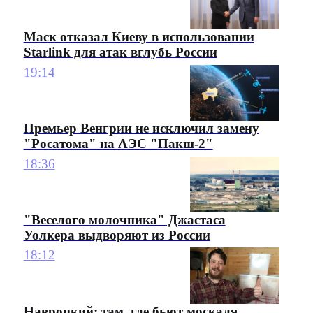
Маск отказал Киеву в использовании
Starlink для атак вглубь России
19:14
Премьер Венгрии не исключил замену
"Росатома" на АЭС "Пакш-2"
18:36
"Веселого молочника" Джастаса
Уолкера выдворяют из России
18:12
Навроцкий: там, где бьют москаля,