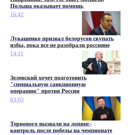
Польша оказывает помощь
16:42
Лукашенко призвал белорусов скупать
избы, пока все не разобрали россияне
14:11
Зеленский хочет подготовить
"специальную санкционную
операцию" против России
03:03
Тернового вызвали на допинг-
контроль после победы на чемпионате