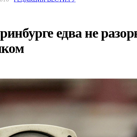
еринбурге едва не разо
нком