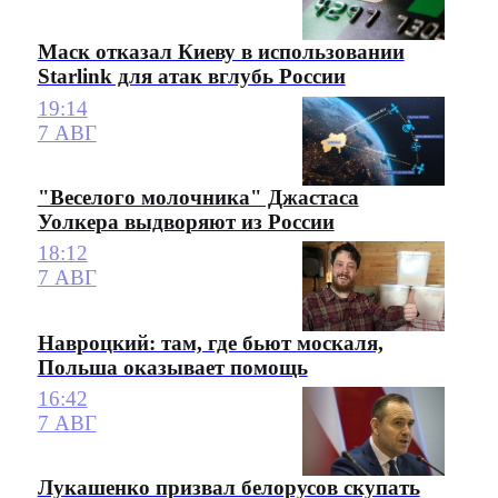
Маск отказал Киеву в использовании
Starlink для атак вглубь России
19:14
7 АВГ
"Веселого молочника" Джастаса
Уолкера выдворяют из России
18:12
7 АВГ
Навроцкий: там, где бьют москаля,
Польша оказывает помощь
16:42
7 АВГ
Лукашенко призвал белорусов скупать