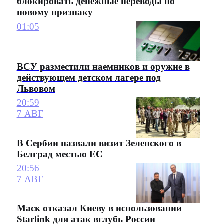
блокировать денежные переводы по
новому признаку
01:05
ВСУ разместили наемников и оружие в
действующем детском лагере под
Львовом
20:59
7 АВГ
В Сербии назвали визит Зеленского в
Белград местью ЕС
20:56
7 АВГ
Маск отказал Киеву в использовании
Starlink для атак вглубь России