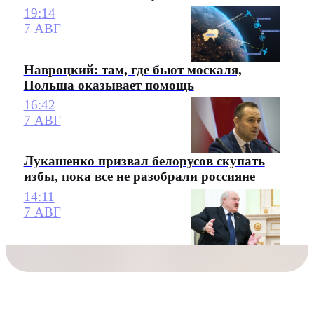
19:14
7 АВГ
Навроцкий: там, где бьют москаля,
Польша оказывает помощь
16:42
7 АВГ
Лукашенко призвал белорусов скупать
избы, пока все не разобрали россияне
14:11
7 АВГ