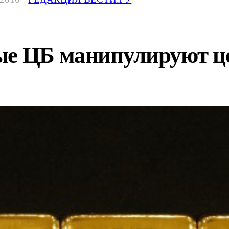
ые ЦБ манипулируют це