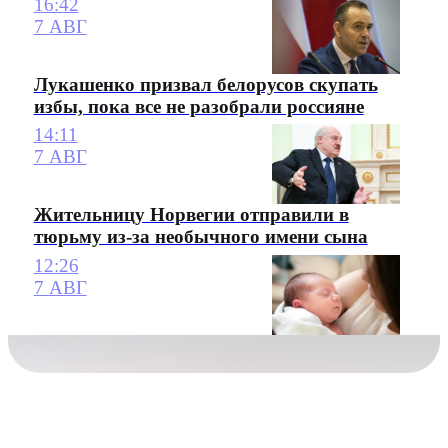
16:42
7 АВГ
Лукашенко призвал белорусов скупать
избы, пока все не разобрали россияне
14:11
7 АВГ
Жительницу Норвегии отправили в
тюрьму из-за необычного имени сына
12:26
7 АВГ