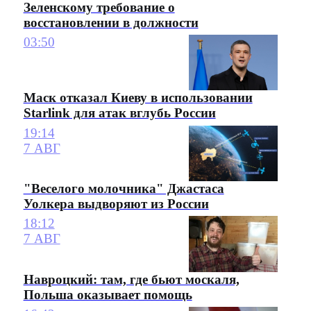
Зеленскому требование о
восстановлении в должности
03:50
Маск отказал Киеву в использовании
Starlink для атак вглубь России
19:14
7 АВГ
"Веселого молочника" Джастаса
Уолкера выдворяют из России
18:12
7 АВГ
Навроцкий: там, где бьют москаля,
Польша оказывает помощь